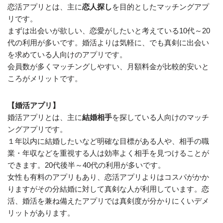
恋活アプリとは、主に
恋人探し
を目的としたマッチングアプ
リです。
まずは出会いが欲しい、恋愛がしたいと考えている10代～20
代の利用が多いです。婚活よりは気軽に、でも真剣に出会い
を求めている人向けのアプリです。
会員数が多くマッチングしやすい、月額料金が比較的安い
と
ころがメリットです。
【婚活アプリ】
婚活アプリとは、主に
結婚相手
を探している人向けのマッチ
ングアプリです。
１年以内に結婚したいなど明確な目標がある人や、相手の職
業・年収などを重視する人は
効率よく相手を見つけることが
できます
。20代後半～40代の利用が多いです。
女性も有料のアプリもあり、恋活アプリよりはコスパがかか
りますがその分結婚に対して真剣な人が利用しています。恋
活、婚活を兼ね備えたアプリでは真剣度が分かりにくいデメ
リットがあります。