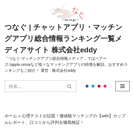
コ
ン
つなぐ | チャットアプリ・マッチン
テ
グアプリ総合情報ランキング一覧メ
ン
ツ
ディアサイト 株式会社eddy
へ
ス
「つなぐ-マッチングアプリ総合情報メディア」ではペアー
ズ,tapple,omiaiなど様々なマッチングアプリの特徴を解説。おすすめラ
キ
ンキングもご紹介！ 運営 : 株式会社eddy
ッ
プ
ホーム
»
心理テストが話題！価値観マッチングの【with】カップ
ルレポート、口コミから評判を徹底検証！