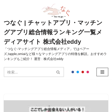
コ
ン
つなぐ | チャットアプリ・マッチン
テ
グアプリ総合情報ランキング一覧メ
ン
ツ
ディアサイト 株式会社eddy
へ
ス
「つなぐ-マッチングアプリ総合情報メディア」ではペアー
ズ,tapple,omiaiなど様々なマッチングアプリの特徴を解説。おすすめラ
キ
ンキングもご紹介！ 運営 : 株式会社eddy
ッ
プ